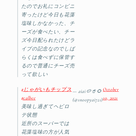
たのでお礼にコンビニ
寄ったけど今日も花藻
塩味しかなかった、チ
ーズが食べたい、チー
ズ今日配られたけどラ
イブの記念なのでしば
らくは食べずに保管す
るので普通にチーズ売
って欲しい
#じゃがいもチップス
October
— aiai🥔🥤🌻
#calbee
10, 2021
(@snoopyai721)
美味し過ぎてヘビロ
テ状態
近所のスーパーでは
花藻塩味の方が人気