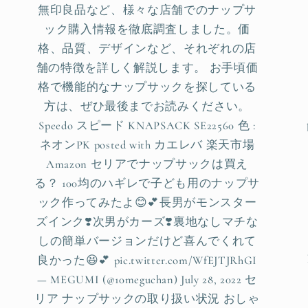
無印良品など、様々な店舗でのナップサ
ック購入情報を徹底調査しました。価
格、品質、デザインなど、それぞれの店
舗の特徴を詳しく解説します。 お手頃価
格で機能的なナップサックを探している
方は、ぜひ最後までお読みください。
Speedo スピード KNAPSACK SE22560 色 :
ネオンPK posted with カエレバ 楽天市場
Amazon セリアでナップサックは買え
る？ 100均のハギレで子ども用のナップサ
ック作ってみたよ😊💕長男がモンスター
ズインク❣️次男がカーズ❣️裏地なしマチな
しの簡単バージョンだけど喜んでくれて
良かった😆💕 pic.twitter.com/WfEJTJRhGI
— MEGUMI (@10meguchan) July 28, 2022 セ
リア ナップサックの取り扱い状況 おしゃ