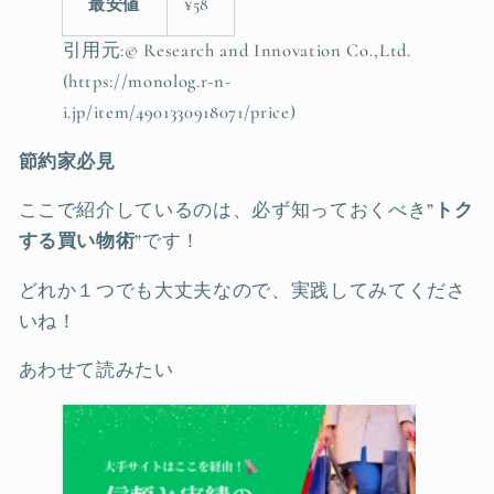
最安値
¥58
引用元:© Research and Innovation Co.,Ltd.
(https://monolog.r-n-
i.jp/item/4901330918071/price)
節約家必見
ここで紹介しているのは、必ず知っておくべき
”トク
する買い物術”
です！
どれか１つでも大丈夫なので、実践してみてくださ
いね！
あわせて読みたい