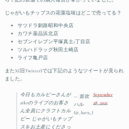
ら下記の店舗での購入報告が挙がっていました。
じゃがいもチップスの花藻塩味はどこで売ってる？
サツドラ釧路昭和中央店
カワチ薬品浜北店
セブンイレブン平塚真土1丁目店
ツルハドラッグ秋田土崎店
ライフ亀戸店
またX(旧Twitter)では下記のようなツイートが見られ
ました。
今日もカルビーさんが
September
— 笛吹
aikoのライブのお客さ
28, 2021
ハル
ん全員にクラフトカル
(@_haru_)
ビー じゃがいもチップ
スをお土産にくださっ