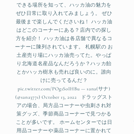
できる場所を知って、ハッカ油の魅力を
ぜひ日常に取り入れてみましょう。 ぜひ
最後まで楽しんでくださいね！ ハッカ油
はどこのコーナーにある？店内での探し
方を紹介！ ハッカ油は各店舗で異なるコ
ーナーに陳列されています。 札幌駅の お
土産売り場にハッカ油売ってた。やっぱ
り北海道名産品なんだろうか？ハッカ飴
とかハッカ樹氷も売れば良いのに。誰向
けに売ってるんだ？
pic.twitter.com/POg1SoIHBu — sana(サナ)
(@sana3771) October 13, 2022 ドラッグスト
アの場合、局方品コーナーや虫刺され対
策グッズ、季節商品コーナーで見つかる
ことが多いです。 ホームセンターでは日
用品コーナーや薬品コーナーに置かれて