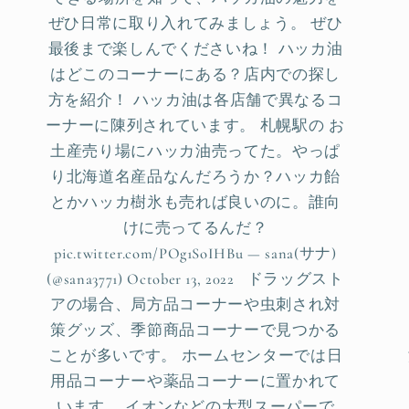
ぜひ日常に取り入れてみましょう。 ぜひ
最後まで楽しんでくださいね！ ハッカ油
はどこのコーナーにある？店内での探し
方を紹介！ ハッカ油は各店舗で異なるコ
ーナーに陳列されています。 札幌駅の お
土産売り場にハッカ油売ってた。やっぱ
り北海道名産品なんだろうか？ハッカ飴
とかハッカ樹氷も売れば良いのに。誰向
けに売ってるんだ？
pic.twitter.com/POg1SoIHBu — sana(サナ)
(@sana3771) October 13, 2022 ドラッグスト
アの場合、局方品コーナーや虫刺され対
策グッズ、季節商品コーナーで見つかる
ことが多いです。 ホームセンターでは日
用品コーナーや薬品コーナーに置かれて
います。 イオンなどの大型スーパーで