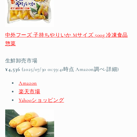
中外フーズ 子持ちやりいか Mサイズ 500g 冷凍食品
惣菜
生鮮卸売市場
¥4,536
(2025/07/30 01:59:41時点 Amazon調べ-
詳細)
Amazon
楽天市場
Yahooショッピング