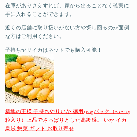
在庫がありさえすれば、家から出ることなく確実に
手に入れることができます。
近くの店舗に取り扱いがない方や探し回るのが面倒
な方はご利用ください。
子持ちヤリイカはネットでも購入可能！
築地の王様 子持ちやりいか 徳用500gパック（20～25
粒入り）上品でさっぱりとした高級感。 いか イカ
烏賊 惣菜 ギフト お取り寄せ