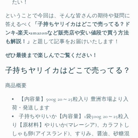
たい！
ということで今回は、そんな皆さんの期待や疑問に
答えるべく
「子持ちヤリイカはどこで売ってる？ド
ンキ•楽天•amazonなど販売店や安い値段で買う方法
も解説！
」
と題して記事をお届けいたします！
ぜひ最後まで楽しんでご覧ください！
子持ちヤリイカはどこで売ってる？
商品概要
【内容量】500g 20～25粒入り 豊洲市場より入
荷・発送します
子持ちやりいか【内容量】1袋500g 20～25粒入
り【原材料】やりいか(マレーシア)、カラフトし
しゃも卵(アイスランド)、すりみ、醤油、砂糖混