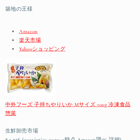
築地の王様
Amazon
楽天市場
Yahooショッピング
中外フーズ 子持ちやりいか Mサイズ 500g 冷凍食品
惣菜
生鮮卸売市場
¥4,536
(2025/07/30 01:59:41時点 Amazon調べ-
詳細)