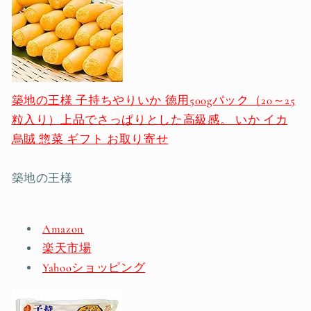
築地の王様 子持ちやりいか 徳用500gパック（20～25
粒入り）上品でさっぱりとした高級感。 いか イカ
烏賊 惣菜 ギフト お取り寄せ
築地の王様
Amazon
楽天市場
Yahooショッピング