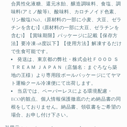
合異性化液糖、還元水飴、醸造調味料、食塩、調
味料(アミノ酸等)、酸味料、カロチノイド色素、
リン酸塩(Na)、(原材料の一部に小麦、大豆、ゼラ
チンを含む)】(原材料の一部に大豆、ゼラチンを
含む)】【賞味期限】パッケージに記載【保存方
法】要冷凍-18度以下】【使用方法】解凍するだけ
で生食可能です。
発送は、東京都の弊社・株式会社ＦＯＯＤ Ｓ
ＴＲＥＡＭ ＪＡＰＡＮ（店舗名：まぐろなら築
地の王様）より専用段ボールパッケージにてヤマ
ト運輸クール冷凍便にて出荷します。
当店では、ペーパーレスによる環境配慮・
ECO的観点、個人情報保護徹底のため納品書の同
根をしておりません。納品書、領収書をご希望の
場合、お申し付け下さい。