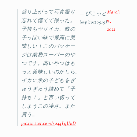
盛り上がって写真撮り
March
— ぴこっと
忘れて慌てて撮った。
9,
(@picotto919)
子持ちヤリイカ、数の
2022
子っぽい味で最高に美
味しい！このパッケー
ジは業務スーパーのや
つです。高いやつはも
っと美味しいのかしら…
イカに魚の子どもをぎ
ゅうぎゅう詰めて「子
持ち！」と言い切って
しまうこの凄さ。また
買う…
pic.twitter.com/rq44J1jUuD