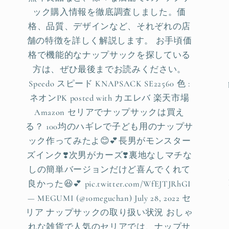
ック購入情報を徹底調査しました。価
格、品質、デザインなど、それぞれの店
舗の特徴を詳しく解説します。 お手頃価
格で機能的なナップサックを探している
方は、ぜひ最後までお読みください。
Speedo スピード KNAPSACK SE22560 色 :
ネオンPK posted with カエレバ 楽天市場
Amazon セリアでナップサックは買え
る？ 100均のハギレで子ども用のナップサ
ック作ってみたよ😊💕長男がモンスター
ズインク❣️次男がカーズ❣️裏地なしマチな
しの簡単バージョンだけど喜んでくれて
良かった😆💕 pic.twitter.com/WfEJTJRhGI
— MEGUMI (@10meguchan) July 28, 2022 セ
リア ナップサックの取り扱い状況 おしゃ
れな雑貨で人気のセリアでは、ナップサ