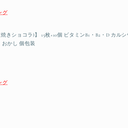
ング
焼きショコラ)】 15枚×10個 ビタミンB1・B2・D カル
 おかし 個包装
ング