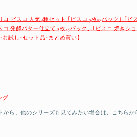
 ビスコ 人気4種セット ｢ビスコ 5枚×3パック｣+｢
ビスコ 発酵バター仕立て 5枚×3パック｣+｢ビスコ 焼きショ
べ･お試し･セット品･まとめ買い】
ング
トから、他のシリーズも見てみたい場合は、こちらか