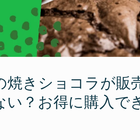
の焼きショコラが販
ない？お得に購入で
！