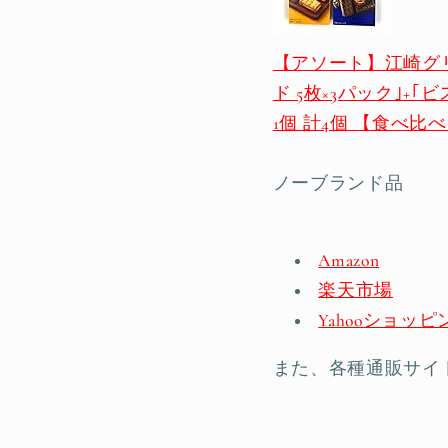
【アソート】江崎グリコ
ド 5枚×3パック｣+｢
1個 計4個 【食べ比
ノーブランド品
Amazon
楽天市場
Yahooショッピ
また、各種通販サイ