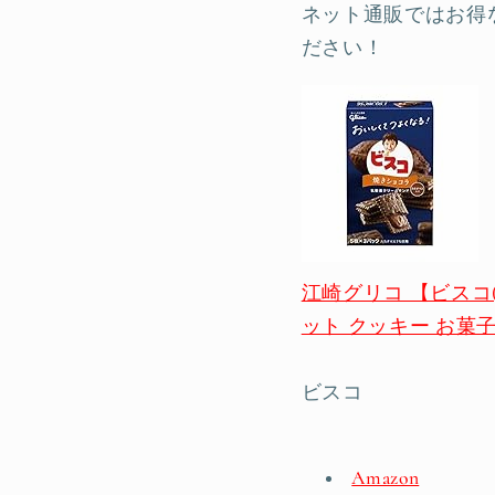
ネット通販ではお得
ださい！
江崎グリコ 【ビスコ(
ット クッキー お菓子
ビスコ
Amazon