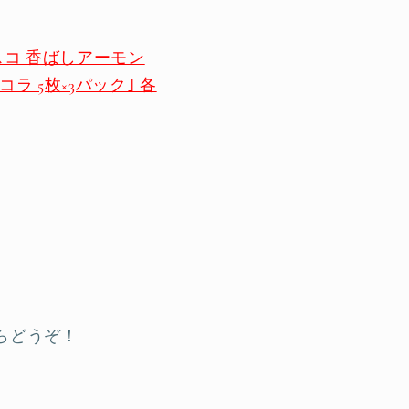
ビスコ 香ばしアーモン
コラ 5枚×3パック｣ 各
らどうぞ！